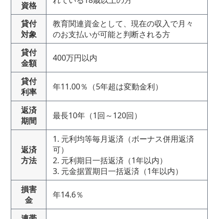
れている18歳以上の方
資格
貸付
教育関連資金として、現在の収入で月々
対象
のお支払いが可能と判断される方
貸付
400万円以内
金額
貸付
年11.00％（5年超は変動金利）
利率
返済
最長10年（1回～120回）
期間
1. 元利均等毎月返済（ボーナス併用返済
返済
可）
方法
2. 元利期日一括返済（1年以内）
3. 元金据置期日一括返済（1年以内）
損害
年14.6％
金
連帯